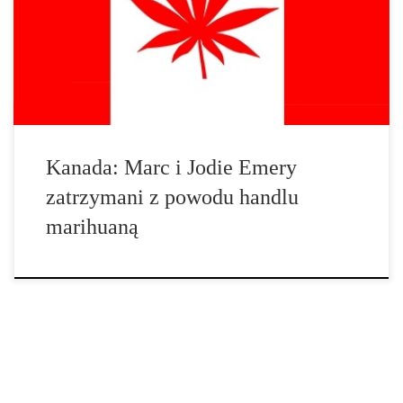
odgłos kajdanek, gdy aktywiści konopni Marc i Jodie Emery
chcieli lecieć do Barcelony na Targi Konopne Spannabis 2017.
Kilka dni po tym odbyły […]
Kanada: Marc i Jodie Emery
zatrzymani z powodu handlu
marihuaną