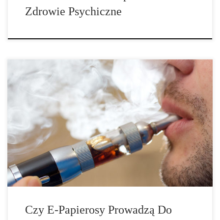
Zdrowie Psychiczne
O tym, że palacze tytoniu są bardziej narażeni na zakażenie
koronawirusem i jego poważniejszy przebieg wiadomo niemal od
początku pandemii. Jak jednak jest z e-papierosami, które są
uważane za zdrową alternatywę zwykłych, tytoniowych
papierosów? Czy użytkownicy e-papierosów mogą czuć się
bezpiecznie? Jak pokazuje wynik dużego sondażu
przeprowadzonego w USA, prawdopodobieństwo […]
Czy E-Papierosy Prowadzą Do