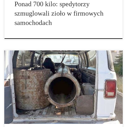
Ponad 700 kilo: spedytorzy
szmuglowali zioło w firmowych
samochodach
Obojętnie, czy na granicy Meksyku z Ameryką stoi wysoki mur
czy też nie – dla meksykańskich band narkotykowych nic nie
stanowi problemu aby szmuglować zioło oraz inne narkotyki
pomiędzy tymi dwoma państwami. Interesy narkotykowe są po
prostu za bardzo lukratywne a pozostałe możliwości dorobku po
stronie Meksyku wręcz katastrofalne. Na […]