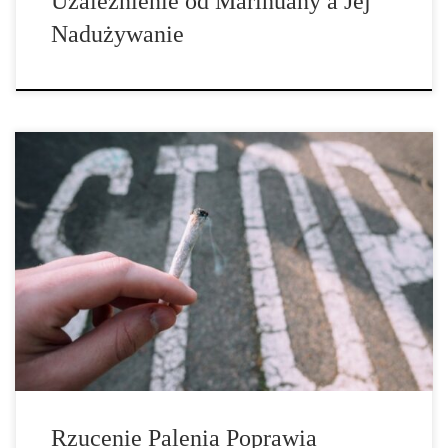
Uzależnienie od Marihuany a Jej
Nadużywanie
W krótkim okresie po rzuceniu palenia mogą pojawić się objawy
odstawienia. Ale na dłuższą metę zdrowie psychiczne poprawia się.
Jest to wynik niedawnego przeglądu naukowego. Często wystarcza
jeden papieros aby powstał fundament dla uzależnienia. W
organizmie nikotyna wywołuje szereg procesów biochemicznych.
Uważa się, że główny efekt jest wywoływany przez
neuroprzekaźnik […]
Rzucenie Palenia Poprawia