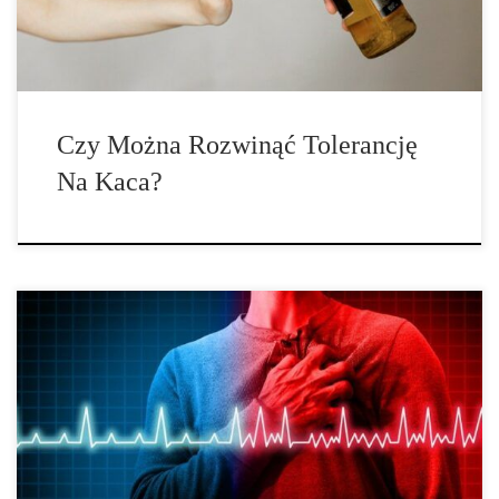
[…]
Czy Można Rozwinąć Tolerancję
Na Kaca?
Jak wynika z dużego badania przeprowadzonego w USA, osoby,
które zażywają kokainę lub metamfetaminę, są znacznie bardziej
narażone na zaburzenia rytmu serca i nagły zgon sercowy. Środki
stymulujące, lub potocznie mówiąc narkotyki, kuszą szybką dawką
energii i pobudzenia. Nielegalne narkotyki, takie jak
metamfetamina i kokaina, powodują silne pobudzenie i poprawiają