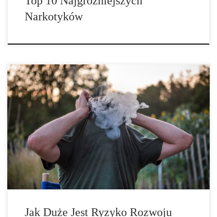
Top 10 Najgroźniejszych
Narkotyków
Pewna część użytkowników konopi indyjskich rozwija
uzależnienie od tej używki. Jak duża jest ich liczba, zbadał zespół
badawczy w ostatniej meta-analizie. Nie dla każdej osoby, która
pali, konsumpcja staje się problemem. Jednak niektórzy z
użytkowników rozwijają uzależnienie od marihuany. Do tej pory
regułą było: jedna na dziesięć osób używających konopi […]
Jak Duże Jest Ryzyko Rozwoju