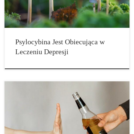
halucynogennych grzybów. Psilocybina okazała się skuteczniejsza
niż inne substancje […]
Psylocybina Jest Obiecująca w
Leczeniu Depresji
Kto często pije alkohol, może uodpornić się na jego działanie. Czy
to samo dotyczy kaca? Czy skutki uboczne picia alkoholu mogą
być mniej dotkliwe? Zajęła się tym aktualna analiza. Kac zwykle
daje o sobie znać po długiej, zakrapianej nocy. Ból głowy,
nudności i ogólne złe samopoczucie są typowymi objawami kaca.