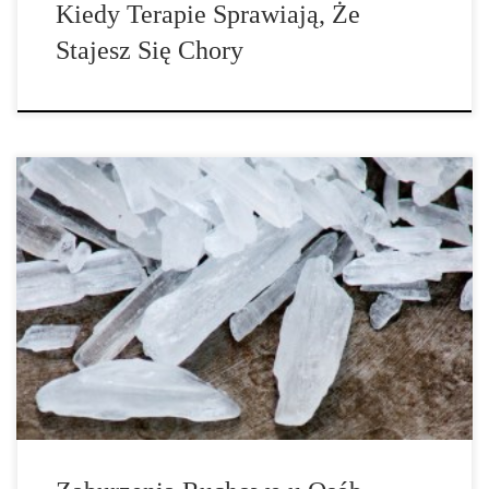
Kiedy Terapie Sprawiają, Że
Stajesz Się Chory
Niewielkie drgawki lub problemy związane z umiejętnościami
motorycznymi mogą mieć różne przyczyny. Badanie wykazało, że
użytkownicy ecstasy i crystal meth są dotknięci stosunkowo często
tymi dolegliwościami. Od dłuższego czasu podejrzewa się, że
substancje pobudzające, takie jak speed lub crystal meth, mogą
wywołać chorobę Parkinsona. Typowe dla choroby Parkinsona są
drgawki, […]