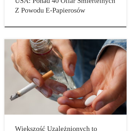
USA: Ponad 40 Ofiar Śmiertelnych
Z Powodu E-Papierosów
Mniej więcej co siódma osoba w Niemczech jest uzależniona od co
najmniej jednego narkotyku. W większości przypadków jest to
alkohol, tytoń lub lekarstwa. „W krajach rozwiniętych niemalże co
drugi akt przemocy jest popełniany pod wpływem alkoholu” –
ostrzegają Andreas Heinz i Shuyan Liu z Kliniki Psychiatrii i
Psychoterapii Charité w […]
Większość Uzależnionych to