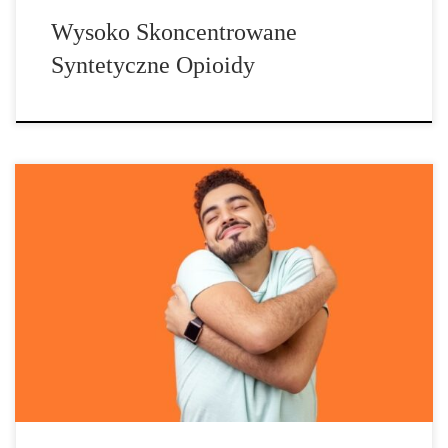
Wysoko Skoncentrowane
Syntetyczne Opioidy
Jaki Wpływ Ma MDMA Na Konsumentów? Aktywny składnik
ecstasy MDMA może wzmacniać uczucia bliskości z innymi
ludźmi. Ale czy konsumenci stają się bardziej empatyczni, ufni lub
chętni do współpracy? Kwestia ta została zbadana w podwójnie
ślepej próbie. MDMA czy placebo? Uczestnicy eksperymentu nie
wiedzieli, kiedy otrzymają substancję czynną ecstasy lub […]