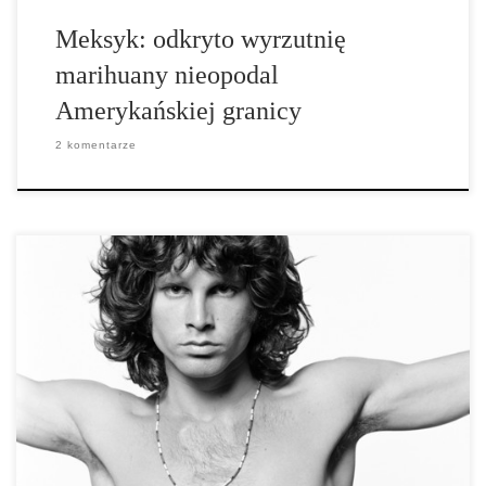
Meksyk: odkryto wyrzutnię
marihuany nieopodal
Amerykańskiej granicy
2 komentarze
Jako wokalista zespołu „The Doors“ Jim Morrison stał się legendą.
Tak samo legendarny jak jego muzyka był jego nałóg alkoholowy
oraz narkotykowy. Zespół badaczy z Uniwersytetu w Heidelbergu
przeprowadził analizę przypadku jak alkohol oraz narkotyki u
Jimiego Morrisona w przeciągu krótkiego okresu czasu
doprowadziły do utraty jego kreatywności. Jim Morrison […]