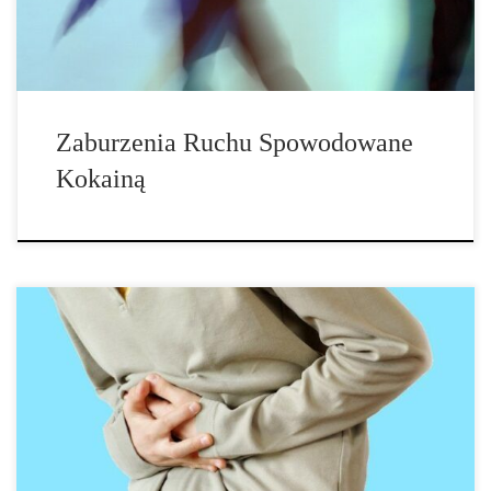
za zaburzenia i […]
Zaburzenia Ruchu Spowodowane
Kokainą
Po kilku latach zażywania ketaminy 31-latek cierpiał na silny ból
brzucha. Dopiero abstynencja przyniosła ulgę w jego cierpieniu.
Zaczęło się od bólu pleców. Kiedy 31-latek trafił na SOR, skarżył
się na silny ból pleców i uczucie ucisku w klatce piersiowej.
Jednak badania lekarskie nie wykazały żadnej choroby fizycznej,
która wyjaśniałaby […]