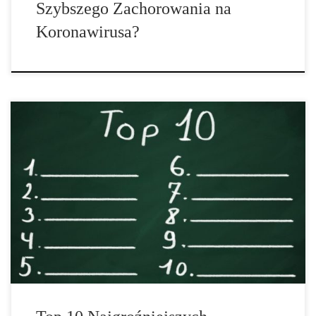
Szybszego Zachorowania na
Koronawirusa?
Który narkotyk jest najbardziej szkodliwy? W jaki sposób można
ocenić szkodliwość narkotyków? Eksperci z dziedziny medycyny
uzależnień w Niemczech zajęli się tą kwestią i sporządzili
rankingową listę dziesięciu najbardziej niebezpiecznych
narkotyków. Dawka czyni truciznę, jak mówi pewna znana stara
mądrość. Ale szkodliwość substancji psychoaktywnych jest
definiowana nie tylko przez ich […]