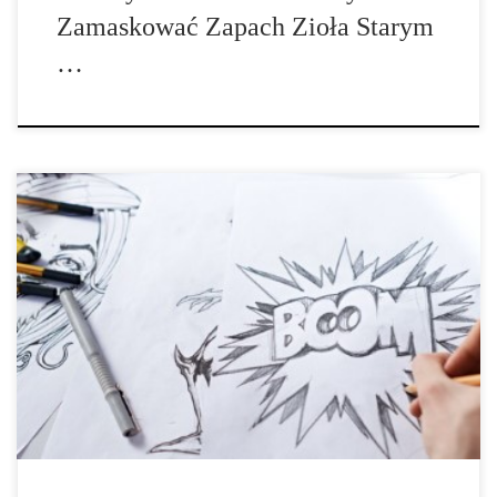
Zamaskować Zapach Zioła Starym
…
W japońskich komiksach manga postacie lubią używać alkoholu i
papierosów. Wskazuje na to badanie dotyczące analizy komiksów
manga z gatunku shonen, czyli dla chłopców. Dostarczają one
milionowej publiczności w akcji i przygód oraz wieczną walkę
pomiędzy dobrem i złem. Japońskie komiksy manga z gatunku
shonen cieszą się uznaniem dużej społeczności […]