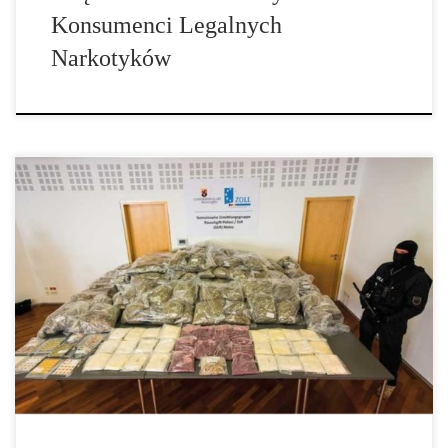
Konsumenci Legalnych
Narkotyków
To oczywiste, że wielu ludzi w dzisiejszych czasach oprócz stałej
pracy dorabia sobie jeszcze po godzinach… Tak też było w
przypadku grupy kierowców pewnej firmy transportowej, którzy
za pośrednictwem swoich firmowych samochodów ciężarowych
stali się odpowiedzialni za jeden z najbardziej spektakularnych
przypadków przemycanie narkotyków ostatnich lat. Kierowcy
zajmowali się przewozem […]