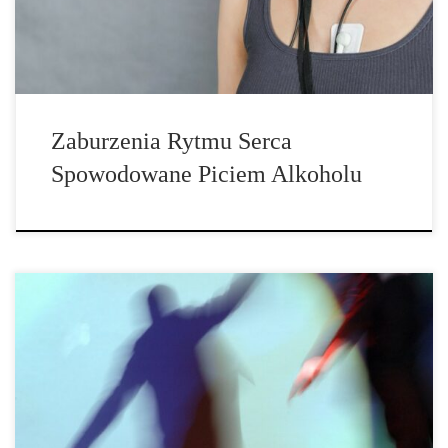
imprezować z dość nietypowym akcesorium. Naukowcy
wyposażyli probantów swojego […]
Zaburzenia Rytmu Serca
Spowodowane Piciem Alkoholu
Słyszałeś kiedyś o „Crack Dancing”? Międzynarodowa grupa
badawcza opracowała przegląd zaburzeń ruchowych, które mogą
być wywoływane przez kokainę. Konsumenci zazwyczaj czują się
świetnie. Kokaina pobudza, poprawia nastrój i poczucie własnej
wartości. Częste zażywanie kokainy nie tylko szybko uzależnia.
Kokaina jest również związana z zaburzeniami ruchowymi. Co to