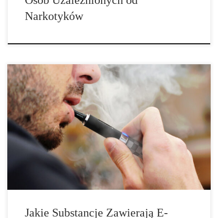
Narkotyków
Kofeina, Plastyfikatory oraz Nawet do 2100 Dotychczas
Nieznanych Substancji Są one uważane za zdrowszą alternatywę
dla tytoniu. Ale co tak naprawdę znajduje się w e-papierosach?
Profesor Prasse i jego zespół poszukiwali w aerozolach e-
papierosów substancji organicznych, które wcześniej nie były
znane, a jego wyniki są wręcz szokujące. Wiele osób przerzuciło
[…]
Jakie Substancje Zawierają E-