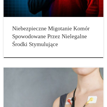
[…]
Niebezpieczne Migotanie Komór
Spowodowane Przez Nielegalne
Środki Stymulujące
W Monachium zespół badawczy wyposażył młodych ludzi w małe
mobilne urządzenia EKG. Stwierdzono przy tym występowanie
zaburzeń rytmu serca spowodowane spożyciem alkoholu. Często,
aby dopełnić strój imprezowy, chwyta się po biżuterię. W
Monachium w jednym z badań 202 młodych dorosłych poszło