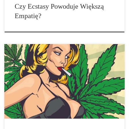
Czy Ecstasy Powoduje Większą
Empatię?
Jaki Wpływ Mają Używki Na Życie Seksualne Badania już
niejednokrotnie wykazały, że używanie marihuany wzbogaca życie
seksualne. Wiele różnych badań z przeszłości potwierdziło, że
ludzie, którzy palą marihuanę częściej odbywają stosunki
seksualne, kobiety osiągają lepsze orgazmy, a nieheteroseksualni
mężczyźni lepiej radzą sobie z emocjami. Teraz nowe badanie z
Hiszpanii ponownie […]