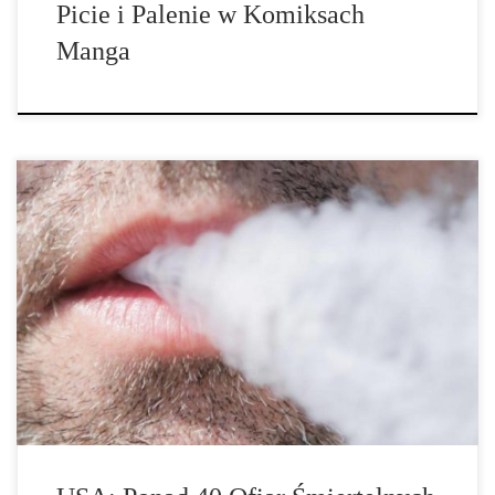
Picie i Palenie w Komiksach
Manga
New York/Berlin – Rosnąca liczba przypadków i wciąż brak w
pełni wyjaśnionych przyczyn: Jak podaje Amerykański urząd ds.
zdrowia publicznego liczba zgonów po użyciu e-papierosów w
USA wynosi obecnie 42. Ofiary pochodziły z 24 stanów USA.
Liczba chorych wzrosła do 2172 potwierdzonych przypadków.
Tydzień temu CDC zgłosiło 39 zabitych i […]