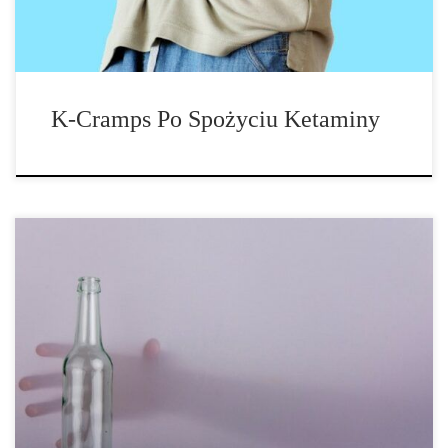
K-Cramps Po Spożyciu Ketaminy
Picie alkoholu nie tylko zmienia skład bakterii jelitowych. Badanie
przeprowadzone na młodych dorosłych wykazało, że wraz ze
zmianą flory jelitowej wzrasta również apetyt na alkohol.
Człowiek tak właściwie tylko w połowie jest człowiekiem. W
samym przewodzie pokarmowym znajduje się około 10 bilionów
mikroorganizmów. To w przybliżeniu liczba komórek w całym
[…]