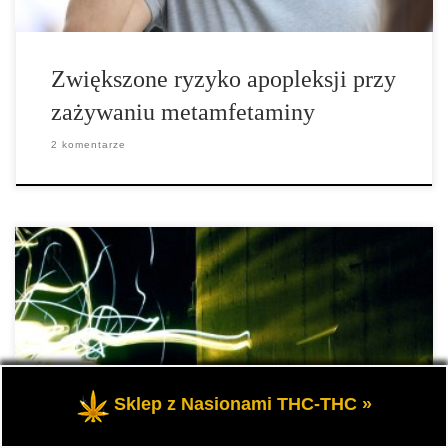
Zwiększone ryzyko apopleksji przy
zażywaniu metamfetaminy
2 komentarze
Czy doprowadzanie do rauszu poprzez palenie cannabisu powoduje
wystąpienie ryzyka psychozy u konsumujących osób? Pewien
eksperyment na ten temat (Vadhan, N. P., Corcoran, C. M., Bedi,
G., Keilp, J. G. & Haney, M. (2017). Acute effects of smoked
marijuana in marijuana smokers at clinical high-risk for psychosis:
Sklep z Nasionami THC-THC »
A preliminary study. […]