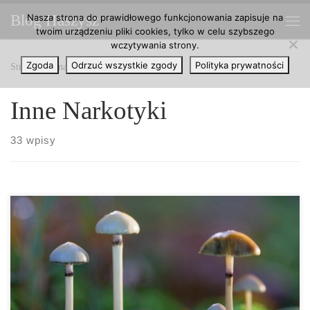
Nasza strona do prawidłowego funkcjonowania zapisuje na
Blog Haszysz
Przejdź do treści
twoim urządzeniu pliki cookies, tylko w celu szybszego
Me
wczytywania strony.
Zgoda
Odrzuć wszystkie zgody
Polityka prywatności
Strona główna
»
Inne Narkotyki
Inne Narkotyki
33 wpisy
Już w przeszłości psycholodzy i lekarze innych specjalności
wykazywali zainteresowanie zdolnościami, które tkwią w grzybach
psylocybinowych. Najnowsze brytyjskie badania sugerują, że
psylocybina może być skutecznym środkiem w leczeniu depresji.
Grupa brytyjskich naukowców przeprowadziła niedawno badania
nad farmaceutycznym potencjałem psilocybiny, substancji czynnej