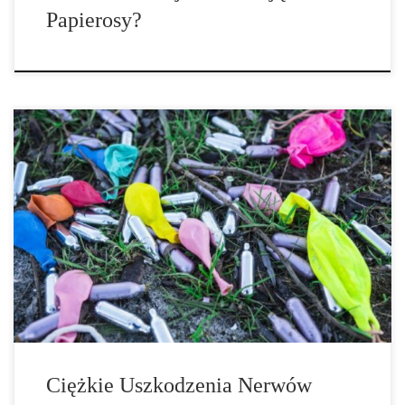
Papierosy?
Gaz rozweselający, jak sama nazwa wskazuje, brzmi jak dobra
zabawa. Jednak częste zażywanie podtlenku azotu może
spowodować poważne uszkodzenie nerwów. W najnowszym
badaniu opisano dwanaście przypadków. Podtlenek azotu w
medycynie został po raz pierwszy zastosowany do znieczulenia w
połowie XIX wieku. Dentysta H. Wells mógł w ten sposób
pozbawić swoich […]
Ciężkie Uszkodzenia Nerwów