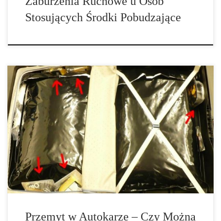
Zaburzenia Ruchowe u Osób
Stosujących Środki Pobudzające
Przemyt zakazanych substancji w podróżniczym autokarze jest w
istnym rozkwicie, tym bardziej, że na rynku w ostatnim czasie
pojawiło się naprawdę mnóstwo firm przewozowych, działających
już w całej Europie. Nie ma tygodnia, aby w jakichś lokalnych
gazetach nie pojawiła się nowa nowinka. Tym razem celnicy w
Stuttgarcie podczas kontroli znaleźli […]
Przemyt w Autokarze – Czy Można