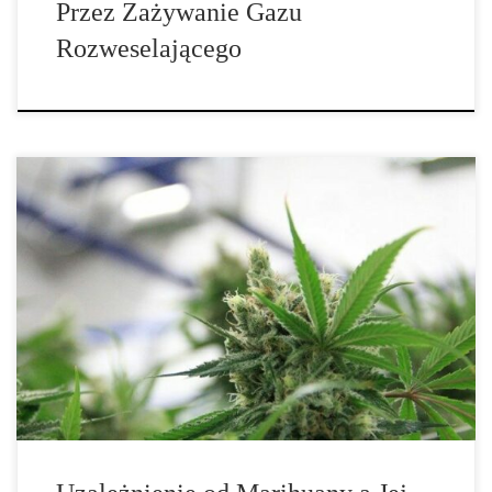
Przez Zażywanie Gazu
Rozweselającego
Kiedy mówimy o uzależnieniu od konopi indyjskich a kiedy o ich
nadużywaniu? Jeśli, np. przed planowaną operacją, powiesz
lekarzowi, że używasz konopi indyjskich, to z pewnością na
wypisie ze szpitala, oprócz informacji dotyczących Twoich
schorzeń i przebiegu leczenia, znajdziesz diagnozę uzależnienia od
konopi indyjskich lub ich nadużywania. Często jednak nie […]