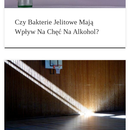
Czy Bakterie Jelitowe Mają
Wpływ Na Chęć Na Alkohol?
Nawet silna wola ma chwile słabości. Wielu ludzi uważa, że ich
wola musi być wystarczająco silna, aby wyjść z uzależnienia, ale
wiara we własną siłę woli może być złudna. W walce z wyjściem z
nałogu lepiej jest zastosować odpowiednie strategie. Osoby
raportujące swoją walkę z nałogiem narkotykowym w ramach
różnych […]