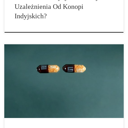
Uzależnienia Od Konopi
Indyjskich?
Przedstawiamy Wam wywiad, który został przeprowadzony z
młodą kobietą, która cierpi na jedną z najbardziej
rozpowszechnionych chorób w Niemczech. Choroba, która wciąż
jest uciszona, tabuizowana i trywializowana. Depresja. W
przypadku Mai doszło jeszcze kilka nieoczekiwanych zwrotów
akcji, ponieważ używa ona marihuany. Z medycznego punktu
widzenia jest to prawidłowy krok, jednak […]