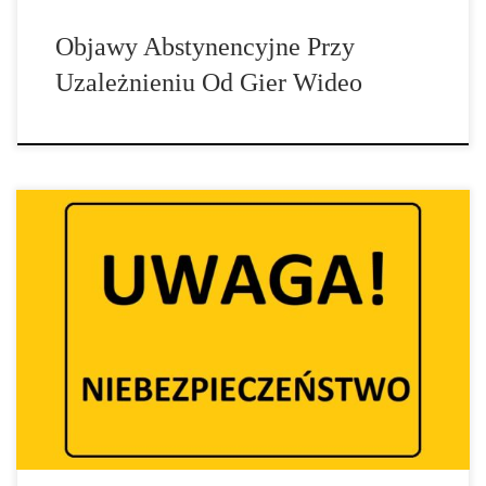
Objawy Abstynencyjne Przy
Uzależnieniu Od Gier Wideo
Narkotyki z Czarnego Rynku Institut für Therapieforschung
(Instytut Badań nad Terapiami) w Monachium ostrzega przed
wysoko skoncentrowanymi syntetycznymi opioidami, jakie są
dostępne na czarnym rynku. Jak stwierdzono, dotychczas doszło do
jednego przypadku zatrucia zagrażającego życiu i co najmniej
trzech zgonów. W jednym przypadku była to jasnoniebieska
okrągła tabletka. Na jednej […]