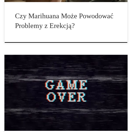
Czy Marihuana Może Powodować
Problemy z Erekcją?
Jak Długo Uzależnieni od Gier Wideo Mogą Nie Grać? Jakie są
objawy abstynencyjne? Badania przeprowadzone na Tajwanie
zajęły się tymi zagadnieniami. Trzy dni bez gier wideo. Dla
niektórych osób może to być nie lada wyzwaniem. Zespół
badawczy z Tajwanu zbadał, kiedy wystąpią objawy
abstynencyjne, gdy osoby grające będą zmuszone do […]