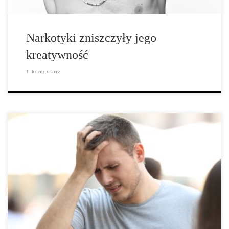
Narkotyki zniszczyły jego
kreatywność
1 komentarz
Spożywanie metamfetaminy, znanej również jako crystal meth,
może mieć katastrofalne skutki dla naczyń w mózgu. Australijski
zespół badaczy (Lappin, J. M., Darke, S. & Farrell, M. (2017).
Stroke and methamphetamine use in young adults: a review.
Journal of Neurology, Neurosurgery & Psychiatry,
dx.doi.org/10.1136/jnnp-2017-316071.) postanowił wyjaśnić
opierające się na tym mechanizmy. […]