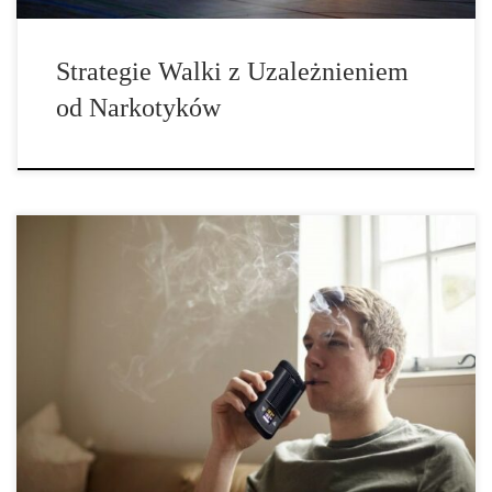
Strategie Walki z Uzależnieniem
od Narkotyków
W mniejszych badaniach stale pojawiają się oznaki, że spożywanie
marihuany może prowadzić do zaburzeń erekcji. Metaanaliza z
2019 roku potwierdziła, że regularne spożywanie marihuany
zwiększa ryzyko wystąpienia zaburzeń erekcji. Jednak inne
renomowane badania (np. badanie Stanforda z 2017 roku) nie
wykazały znaczącej różnicy w ryzyku wystąpienia problemów z
potencją pomiędzy […]