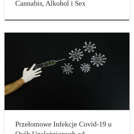
Cannabis, Alkohol i Sex
Narkomani Mają Większe Ryzyko Przełomowej Infekcji po
Szczepionce na Koronawirusa Szczepienia skutecznie chronią
przed infekcją koronawirusem, ale nie wszyscy ludzie są tak samo
dobrze chronieni. Jak wynika z amerykańskich badań, narkomani
są bardziej narażeni na przejście przełomowej infekcji po
szczepionce. Przełomowe infekcje (ang. reakthrough infection) to
choroby, które występują u […]
Przełomowe Infekcje Covid-19 u
Osób Uzależnionych od