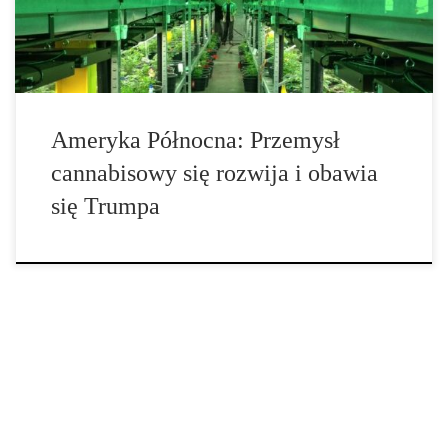
rozwija się i rośnie handel tym towarem w Ameryce Północnej. W
zeszłym […]
Ameryka Północna: Przemysł
cannabisowy się rozwija i obawia
się Trumpa