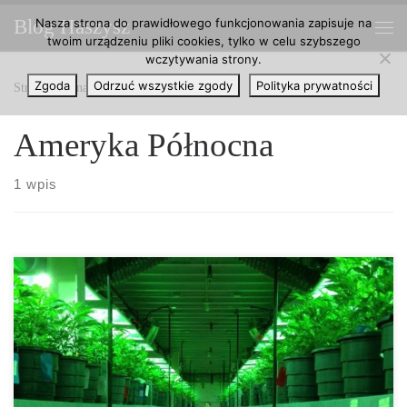
Nasza strona do prawidłowego funkcjonowania zapisuje na
Blog Haszysz
Przejdź do treści
twoim urządzeniu pliki cookies, tylko w celu szybszego
Me
wczytywania strony.
Zgoda
Odrzuć wszystkie zgody
Polityka prywatności
Strona główna
»
Ameryka Północna
Ameryka Północna
1 wpis
Legalna marihuana w wielu stanach Ameryki przyniosła
miliardowy biznes. Sam handel cannabisem gwałtownie rośnie,
jednak może on zostać przytłamszony przez nowego Prezydenta
Stanów Zjednoczonych, Donalda Trumpa. Po tym, jak coraz
więcej stanów w Ameryce zalegalizowało marihuanę, dosyć szybko