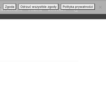
.
Zgoda
Odrzuć wszystkie zgody
Polityka prywatności
Search
KRYMINALNI
FORUM
KONTAKT