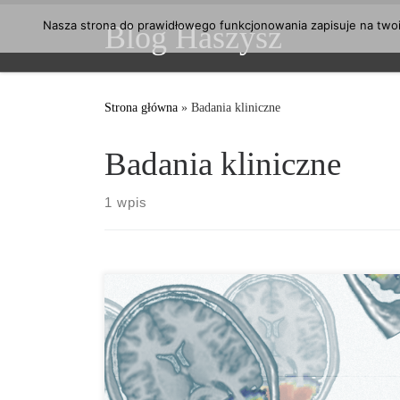
Przejdź do treści
Nasza strona do prawidłowego funkcjonowania zapisuje na twoim
Blog Haszysz
Strona główna
»
Badania kliniczne
Badania kliniczne
1 wpis
Wielu z nas słyszało już o ADHD jednak nie wszyscy
tak do końca wiedzą co to właściwie jest. ADHD, czyli
po angielsku skrót od attention deficit hyperactivity
disorder, a w tłumaczeniu dosłownym to zespół
nadpobudliwości z deficytem uwagi. Symptomami tej