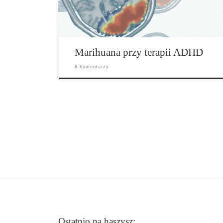
choroby są problemy z koncentracją, zarówno
niepokój wewnętrzny jak i […]
Marihuana przy terapii ADHD
8 komentarzy
Ostatnio na haszysz: