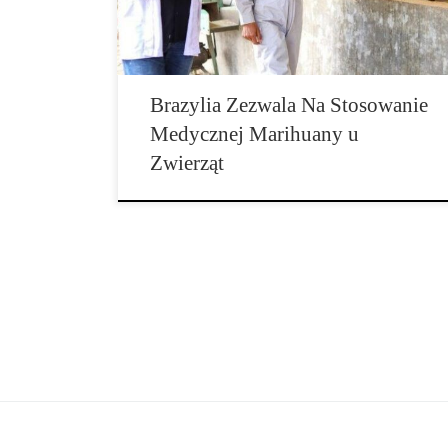
nowe przepisy odpowiedzialne jest Ministerstwo
Rolnictwa, gdzie, biorąc pod […]
Brazylia Zezwala Na Stosowanie
Medycznej Marihuany u
Zwierząt