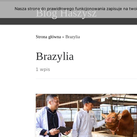
Przejdź do treści
Nasza strona do prawidłowego funkcjonowania zapisuje na twoim
Blog Haszysz
Strona główna
»
Brazylia
Brazylia
1 wpis
W Brazylii w praktyce weterynaryjnej dostępna jest od
teraz marihuana na receptę dla zwierząt. Lekarze
weterynarii mogą przepisywać zwierzętom preparaty
na bazie konopi, pod warunkiem, że będą to
odpowiednio wyekstrahowane substancje czynne, które
są zarejestrowane jako produkty lecznicze. Za ocenę i