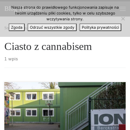
Nasza strona do prawidłowego funkcjonowania zapisuje na
Blog Haszysz
Przejdź do treści
twoim urządzeniu pliki cookies, tylko w celu szybszego
Me
wczytywania strony.
Zgoda
Odrzuć wszystkie zgody
Polityka prywatności
Strona główna
»
Ciasto z cannabisem
Ciasto z cannabisem
1 wpis
W niemieckim mieście Bremen dwie kobiety pracujące w ośrodku
dla uchodźców zostały przewiezione do szpitala.
Najprawdopodobniej zostały poczęstowane przez nastolatka,
mieszkańca domu, ciastem z cannabisem. I teraz uwaga,
najśmieszniejsza część wiadomości: życie jednej z kobiet było z