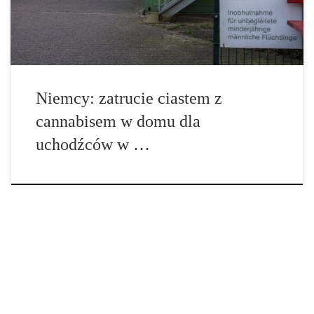
tego powodu zagrożone… Dwie pracownice jednego z ośrodków
dla uchodźców znalazły się w […]
Niemcy: zatrucie ciastem z
cannabisem w domu dla
uchodźców w …