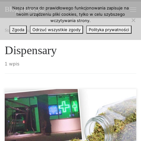
Nasza strona do prawidłowego funkcjonowania zapisuje na
Blog Haszysz
Przejdź do treści
twoim urządzeniu pliki cookies, tylko w celu szybszego
Me
wczytywania strony.
Zgoda
Odrzuć wszystkie zgody
Polityka prywatności
Strona główna
»
Dispensary
Dispensary
1 wpis
To było włamanie na miarę dobrego scenariusza. Nastolatkowie
wjechali Vanem do sklepu cannabisowego (Weed-Dispensary) w
Colorado Springs i ukradli… oregano. W środku nocy grupa
młodych ludzi wjechała minivanem przez wystawę w lokalny sklep
cannabisowy, zwany w USA jako dispensary. I to nie przez