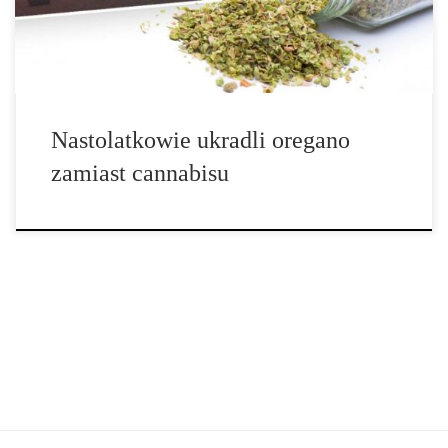
przypadek, gdyż mieli oni duże zamiary. Problem […]
Nastolatkowie ukradli oregano
zamiast cannabisu