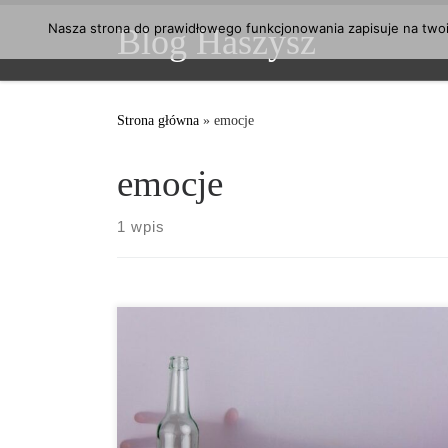
Przejdź do treści
Nasza strona do prawidłowego funkcjonowania zapisuje na twoim
Blog Haszysz
Strona główna
»
emocje
emocje
1 wpis
Picie alkoholu nie tylko zmienia skład bakterii
jelitowych. Badanie przeprowadzone na młodych
dorosłych wykazało, że wraz ze zmianą flory jelitowej
wzrasta również apetyt na alkohol. Człowiek tak
właściwie tylko w połowie jest człowiekiem. W
samym przewodzie pokarmowym znajduje się około