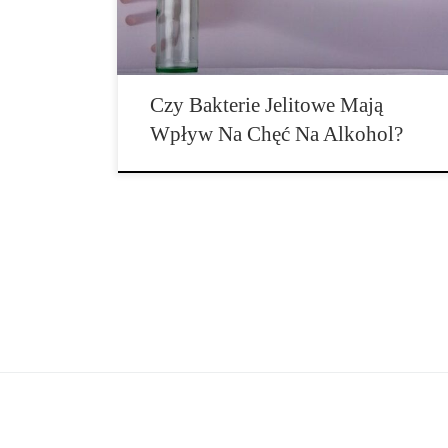
10 bilionów mikroorganizmów. To w przybliżeniu
liczba komórek w całym […]
Czy Bakterie Jelitowe Mają
Wpływ Na Chęć Na Alkohol?