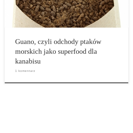
pożywienie dla roślin. Guano jest bogate w […]
Guano, czyli odchody ptaków
morskich jako superfood dla
kanabisu
1 komentarz