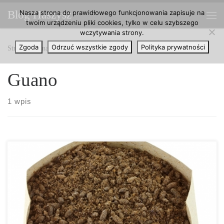
Nasza strona do prawidłowego funkcjonowania zapisuje na
Blog Haszysz
Przejdź do treści
twoim urządzeniu pliki cookies, tylko w celu szybszego
Me
wczytywania strony.
Zgoda
Odrzuć wszystkie zgody
Polityka prywatności
Strona główna
»
Guano
Guano
1 wpis
Nietoperze to zwierzęta bardzo towarzyskie i tworzące duże
kolonie, które przez wiele pokoleń zamieszkują tę samą jaskinię.
W ciągu mijających lat na dnie jaskini gromadzą się góry
ekskrementów, które się tam kompostują. Otrzymany materiał to
guano, który został nazwany przez Quechuanów jako super