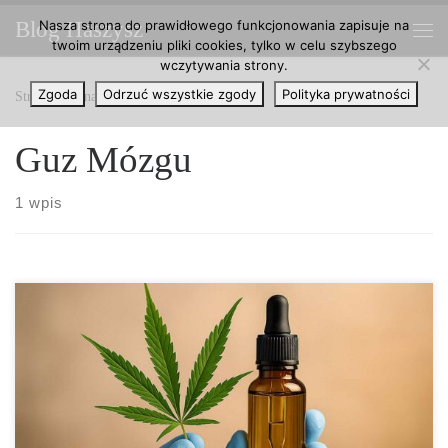
Nasza strona do prawidłowego funkcjonowania zapisuje na
Blog Haszysz
Przejdź do treści
twoim urządzeniu pliki cookies, tylko w celu szybszego
Me
wczytywania strony.
Zgoda
Odrzuć wszystkie zgody
Polityka prywatności
Strona główna
»
Guz Mózgu
Guz Mózgu
1 wpis
Terapia kannabinoidowa (THC i CBD) w leczeniu glejaka
wielopostaciowego: wyniki badań klinicznych, skuteczność,
bezpieczeństwo i perspektywy dla pacjentów. Najważniejsze
wnioski Kombinacja THC:CBD w II fazie badania GW
Pharmaceuticals poprawiła przeżycie pacjentów z glejakiem: 83%