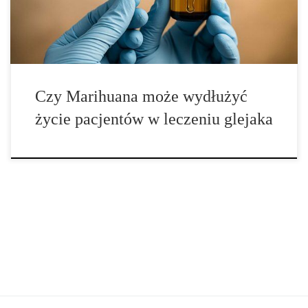
vs 52% (placebo) oraz średni czas przeżycia 550 vs 369 dni.
Ponadto terapia wywołała ogólnie dobrą […]
Czy Marihuana może wydłużyć
życie pacjentów w leczeniu glejaka