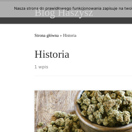
Przejdź do treści
Nasza strona do prawidłowego funkcjonowania zapisuje na twoim
Blog Haszysz
Strona główna
»
Historia
Historia
1 wpis
Znane są nowe wyniki badań na temat użytkowania
marihuany w prehistorycznej Europie. Dwóch
naukowców z Uniwerytetu w Berlinie, Tengwen Long
i Pavel Tarasov, wraz z kolegami zebrali informacje z
archeologicznej literatury, która opisuje przykłady i
trendy prehistorycznego użytku marihuany.