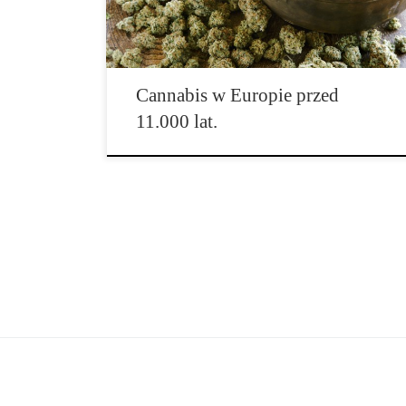
Dotychczas wychodzono z założenia, że cannabis
miało swoje pionierskie zastosowanie w […]
Cannabis w Europie przed
11.000 lat.