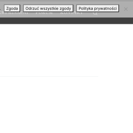
.
Zgoda
Odrzuć wszystkie zgody
Polityka prywatności
Search
KRYMINALNI
FORUM
KONTAKT