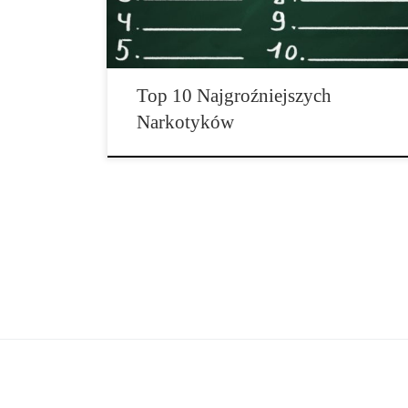
jak mówi pewna znana stara mądrość. Ale szkodliwość
substancji psychoaktywnych jest definiowana nie tylko
przez ich […]
Top 10 Najgroźniejszych
Narkotyków