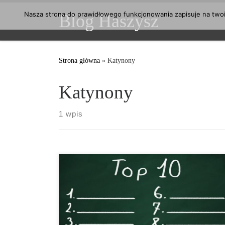
Przejdź do treści
Nasza strona do prawidłowego funkcjonowania zapisuje na twoim
Blog Haszysz
Strona główna
»
Katynony
Katynony
1 wpis
Który narkotyk jest najbardziej szkodliwy? W jaki
sposób można ocenić szkodliwość narkotyków?
Eksperci z dziedziny medycyny uzależnień w
Niemczech zajęli się tą kwestią i sporządzili
rankingową listę dziesięciu najbardziej
niebezpiecznych narkotyków. Dawka czyni truciznę,