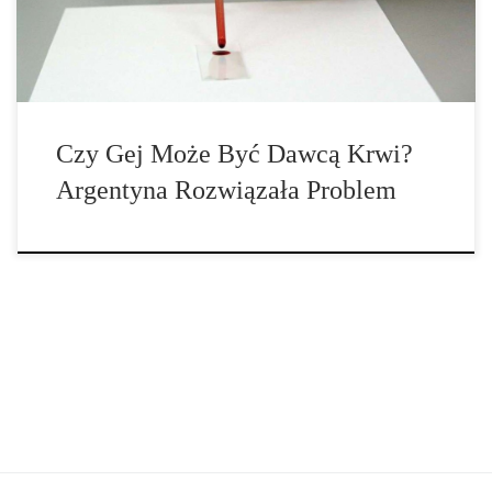
względu na ich orientację seksualną jest bezzasadne – mówi
Marcin […]
Czy Gej Może Być Dawcą Krwi?
Argentyna Rozwiązała Problem