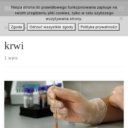
Nasza strona do prawidłowego funkcjonowania zapisuje na
Blog Haszysz
Przejdź do treści
twoim urządzeniu pliki cookies, tylko w celu szybszego
Me
wczytywania strony.
Zgoda
Odrzuć wszystkie zgody
Polityka prywatności
Strona główna
»
krwi
krwi
1 wpis
W Argentynie zniesiono zakaz oddawania krwi dla osób
homoseksualnych oraz biseksualnych. Środowiska LGBT mają
nadzieję, że taka decyzja będzie impulsem do tego, aby również
inne kraje nie podążyły tą drogą. Wykluczanie osób
homoseksualnych oraz biseksualnych z zostania dawcą tylko ze