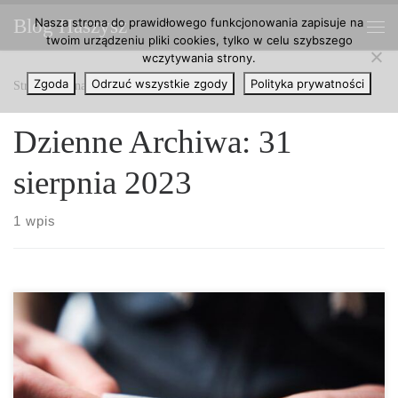
Nasza strona do prawidłowego funkcjonowania zapisuje na
Blog Haszysz
Przejdź do treści
twoim urządzeniu pliki cookies, tylko w celu szybszego
Me
wczytywania strony.
Zgoda
Odrzuć wszystkie zgody
Polityka prywatności
Strona główna
»
2023
»
sierpień
»
31
Dzienne Archiwa:
31
sierpnia 2023
1 wpis
Według wielu koneserów marihuany gruby joint działa mocniej niż
cienki, ale też tylko wtedy, gdy znajduje się w nim marihuana,
która zawiera odpowiednie ilości THC. Ma to się oczywiście nijak