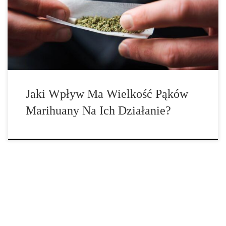
z prawdą, a właśnie opublikowano najnowsze badania z
Uniwersytetu Columbia na temat pąków marihuany i ich działania.
Badacze przyjrzeli się […]
Jaki Wpływ Ma Wielkość Pąków
Marihuany Na Ich Działanie?