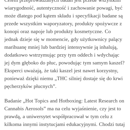
Celem przeprowadzanych badań jest przede wszystkim
wiarygodność, autentyczność i zachowanie powagi, być
może dlatego pod kątem składu i specyfikacji badane są
przede wszystkim waporyzatory, produkty spożywcze z
konopi oraz napoje lub produkty kosmetyczne. Co
jednak dzieje się w momencie, gdy użytkownicy palący
marihuanę mniej lub bardziej intensywnie ją inhalują,
dodatkowo wstrzymując przy tym oddech i wdychając
jej dym głęboko do płuc, powodując tym samym kaszel?
Eksperci uważają, że taki kaszel jest nawet korzystny,
ponieważ dzięki niemu „THC silniej dostaje się do krwi
pęcherzyków płucnych”.
Badanie „Hot Topics and Hotboxing: Latest Research on
Cannabis Aerosols” ma na celu wyjaśnienie, czy jest to
prawdą, a uniwersytet współpracował w tym celu z
kilkoma innymi instytucjami edukacyjnymi. Chodzi tutaj