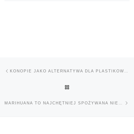
Nawigacja wpisu
Poprzedni wpis
KONOPIE JAKO ALTERNATYWA DLA PLASTIKOWYCH WYPEŁNIACZY DO PACZEK
POWRÓT DO LISTY POS
Na
MARIHUANA TO NAJCHĘTNIEJ SPOŻYWANA NIELEGALNA UŻYWKA W EUROPIE