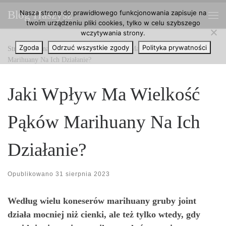
Nasza strona do prawidłowego funkcjonowania zapisuje na
Blog Haszysz
Przejdź do treści
twoim urządzeniu pliki cookies, tylko w celu szybszego
Me
wczytywania strony.
Zgoda
Odrzuć wszystkie zgody
Polityka prywatności
Strona główna
»
Marihuana
»
Jaki Wpływ Ma Wielkość Pąków
Marihuany Na Ich Działanie?
Jaki Wpływ Ma Wielkość
Pąków Marihuany Na Ich
Działanie?
Opublikowano
31 sierpnia 2023
Według wielu koneserów marihuany gruby joint
działa mocniej niż cienki, ale też tylko wtedy, gdy