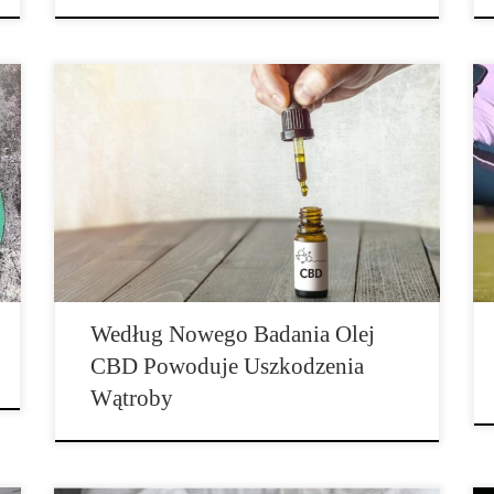
Czy cudowny lek ma również swoje minusy? Ból,
stany zapalne, problemy ze snem i skórą – wszystko to
ma zniknąć dzięki kannabidiolowi (CBD). Nic
dziwnego, że produkt ten stał się nowym trendem,
szczególnie w USA, i wszyscy chcą go mieć. Według
badań przeprowadzonych przez University of Arkansas
for Medical Science, […]
Według Nowego Badania Olej
CBD Powoduje Uszkodzenia
Wątroby