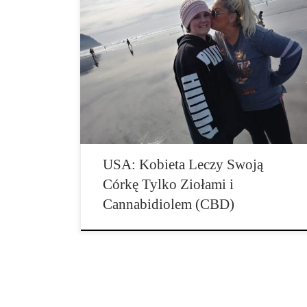
Kylee Dixon (13) z Oregon choruje na guza wątroby.
Lekarze uważają, że może ją uratować jedynie
operacja i chemoterapia. Jednak zarówno jej mama,
Christina Dixon (35), jak i ona sama zdecydowały się
przeciwko podjęciu takich kroków. Cała sprawa zaszła
tak daleko, że wmieszał się w nią Sąd, który wydał
nakaz […]
USA: Kobieta Leczy Swoją
Córkę Tylko Ziołami i
Cannabidiolem (CBD)