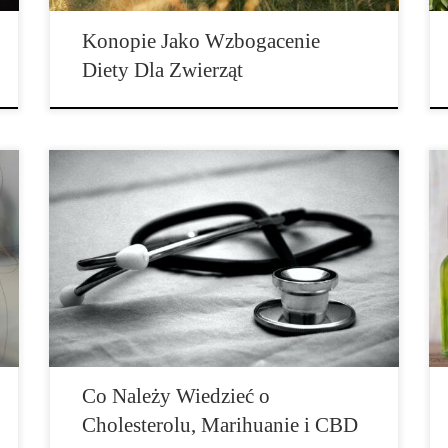
Konopie Jako Wzbogacenie
Diety Dla Zwierząt
Według American Heart Association w 2016 roku u
28,2 milionów dorosłych Amerykanów zdiagnozowano
chorobę serca z zawałem serca co 40 sekund. Dla
mężczyzn, kobiet i osób z większości ras i grup
etnicznych publikowane są co roku nowe wyniki
badań, w tym dotyczące cholesterolu, które badają
inne metody, aby zwalczyć stosunek […]
Co Należy Wiedzieć o
Cholesterolu, Marihuanie i CBD