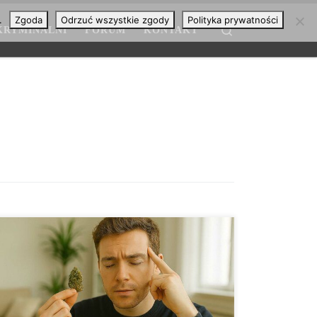
.
Zgoda
Odrzuć wszystkie zgody
Polityka prywatności
Search
KRYMINALNI
FORUM
KONTAKT
Kannabinoidy z konopi wpływają na mózg na różne
sposoby. Najbardziej odczuwalne są zmiany w pamięci
roboczej i uczeniu się nowych informacji—i to
głównie za sprawą THC. Dobra wiadomość: u osób
dorosłych, przy okazjonalnym użyciu, są to efekty