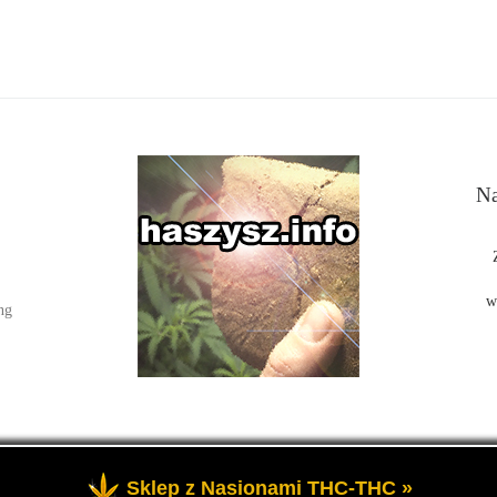
Na
w
ng
Sklep z Nasionami THC-THC »