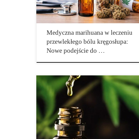
mięśniowe, przepuklina dysku, zmiany
zwyrodnieniowe kręgosłupa oraz stres. Ból ten […]
Medyczna marihuana w leczeniu
przewlekłego bólu kręgosłupa:
Nowe podejście do …
Kannabinoid o nazwie kannabidiol – w skrócie CBD –
jest ważną częścią badań nad konopiami indyjskimi,
również w odniesieniu do poważnych chorób. W
Stanach Zjednoczonych i Ameryce Południowej
dopiero co odkryto pozytywny wpływ marihuany na
dzieci z zespołem Draveta, czyli padaczką prowadzącą
do zbyt silnych i częstych napadów padaczkowych. W
[…]