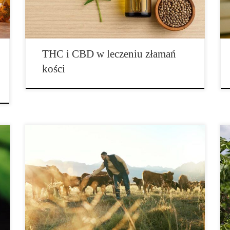
konopiach – THC (tetrahydrokannabinol) i CBD
(kannabidiol) – mogą odgrywać istotną rolę w procesie
[…]
THC i CBD w leczeniu złamań
kości
W przeciwieństwie do ludzi, zwierzęta nie wybierają
niezdrowego jedzenia, ponieważ smakuje im lepiej.
Dzikie zwierzęta naturalnie poszukują składników
odżywczych, których potrzebują. Tylko wtedy, gdy
wyczerpią się zwykłe źródła pożywienia, starają się
przystosować i odżywiać się rzeczami, których nie
mają w swoim naturalnym planie żywieniowym.
Inaczej jest ze zwierzętami udomowionymi, które […]