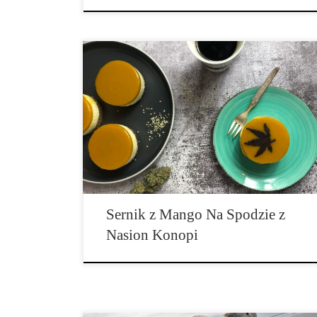
Jest to prosty przepis na sernik z dodatkiem mango bez
pieczenia, do którego wybraliśmy spód z herbatników
i nasion konopi. Nasza wersja sernika posiada warstwę
mango z kilkoma kroplami oleju CBD, ale oczywiście
można zamiast oleju CBD dodać medyczny olej THC
lub RSO. Zaletą naszego sernika jest to, że mango […]
Sernik z Mango Na Spodzie z
Nasion Konopi