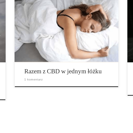
CBD oddziałuje na nasz organizm między innymi
relaksująco, antypsychotycznie, antydepresyjnie,
rozkurczowo i neuroprotektywnie. Krótko mówiąc,
CBD jest odpowiedzialne za liczne udokumentowane i
przyjęte pozytywne właściwości cannabisu. Ale jak
właściwie działa ono na sen? Czy CBD wspomaga czy
raczej przeszkadza on w dobrym śnie? Odpowiedź na
to pytanie wymaga kilku wstępnych […]
Razem z CBD w jednym łóżku
1 komentarz