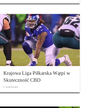
Gremium ekspertów powołany przez Narodową Ligę
Piłkarską (NFL) i jej związek zawodowy nie wydaje
się myśleć zbyt wiele o potencjalnie użytecznych
właściwościach cannabidiolu. Przedstawiciele
amerykańskiej ligi zawodowej piłki nożnej
powiedzieli, że chociaż konopie indyjskie są
obiecujące w leczeniu niektórych form bólu, nauka nie
potwierdza obecnego rozgłosu. Według raportu
medialnego po […]
Krajowa Liga Piłkarska Wątpi w
Skuteczność CBD
1 komentarz