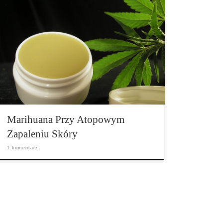
Atopowe zapalenie skóry oraz alergie mogą
występować w różnej formie i jako reakcja na niektóre
związki albo warunki. Stres może się przyczynić do
tego, że choroba ta się jeszcze bardziej pogorszy.
Ludzie na całym świecie, którzy używają marihuany
do samodzielnej walki z tą chorobą opisują zachodzące
poprawy. Nasuwa się więc […]
Marihuana Przy Atopowym
Zapaleniu Skóry
1 komentarz