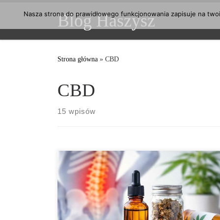
Przejdź do treści
Nasza strona do prawidłowego funkcjonowania zapisuje na twoim
Blog Haszysz
Strona główna
»
CBD
CBD
15 wpisów
Czym jest przewlekły ból kręgosłupa? Przewlekły ból
kręgosłupa to stan, w którym ból utrzymuje się przez
dłuższy czas, często powyżej sześciu tygodni. Może
dotyczyć różnych części kręgosłupa, w tym odcinka
szyjnego, piersiowego i lędźwiowego. Częstymi
przyczynami przewlekłych dolegliwości są napięcia