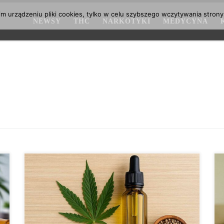
 urządzeniu pliki cookies, tylko w celu szybszego wczytywania strony
NEWSY
THC
NARKOTYKI
MEDYCYNA
Izraelscy badacze od lat należą do światowej czołówki,
jeśli chodzi o badania nad medycznymi
właściwościami marihuany. Najnowsze odkrycia
naukowców z Uniwersytetu Hebrajskiego w
Jerozolimie oraz Uniwersytetu w Tel Awiwie
wskazują, że dwa główne związki występujące w