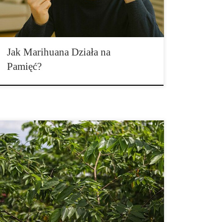
przemijające i ustępują, gdy działanie THC mija. Co
dokładnie robi THC pamięci? Kodowanie […]
Jak Marihuana Działa na
Pamięć?
Istnieje wiele kannabinoidów, ale te szczególnie znane
to odurzający Delta-8-tetrahydrokanabinol, czyli THC
i nieodurzający, ale z działaniem przeciwzapalnym
kannabidiol, czyli CBD. To właśnie CBD w ostatnich
latach zyskało dobrą reputację wśród społeczeństwa,
ponieważ jest obecnie stosowane w wielu różnych
produktach i przyczynia się do poprawy codziennego
życia wielu ludzi na […]