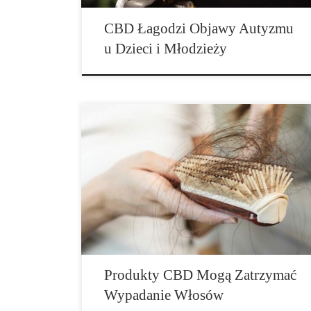
CBD Łagodzi Objawy Autyzmu
u Dzieci i Młodzieży
Cienkie włosy bez wigoru są utrapieniem nie tylko dla
kobiet, ale również i mężczyzn, zwłaszcza, że zwykłe
środki zaradcze jak szampony z kofeiną aż po
przeszczep włosów są często albo nieskuteczne, albo
bardzo drogie. Nowe badanie sugeruje, że CBD
najwyraźniej może skutecznie wspierać wzrost nowych
włosów. Konkretnie, badania nad marihuaną […]
Produkty CBD Mogą Zatrzymać
Wypadanie Włosów