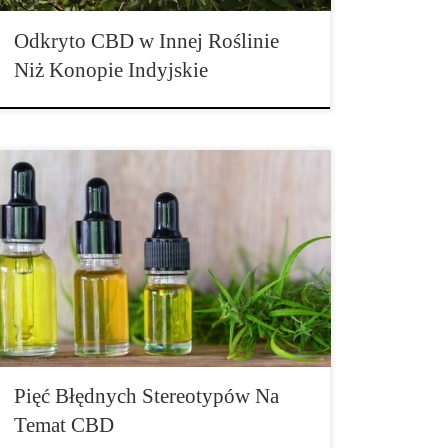
Odkryto CBD w Innej Roślinie
Niż Konopie Indyjskie
Kannabidiol jest obecnie tak powszechny, że prawie
każdy o nim słyszał, tak samo jak o jego wielu
pozytywnych skutkach zdrowotnych lub o tym, że jest
to substancja, którą można uzyskać z konopi. Wiedza o
kannabidiolu wykracza daleko poza to, ale w natłoku
informacji, które można znaleźć głównie online na
temat […]
Pięć Błędnych Stereotypów Na
Temat CBD