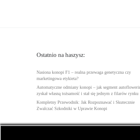
Ostatnio na haszysz:
Nasiona konopi F1 – realna przewaga genetyczna czy
marketingowa etykieta?
Automatyczne odmiany konopi – jak segment autofloweri
zyskał własną tożsamość i stał się jednym z filarów rynku
Kompletny Przewodnik: Jak Rozpoznawać i Skutecznie
Zwalczać Szkodniki w Uprawie Konopi