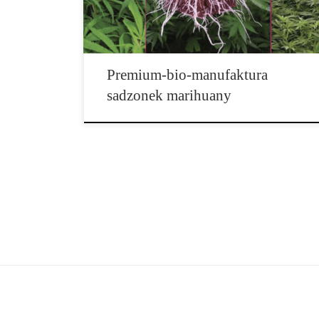
się powiększył. Podczas gdy kiedyś można było u nich
[…]
Premium-bio-manufaktura
sadzonek marihuany