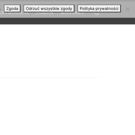
.
Zgoda
Odrzuć wszystkie zgody
Polityka prywatności
Search
KRYMINALNI
FORUM
KONTAKT