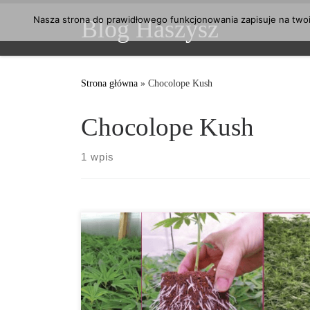
Przejdź do treści
Nasza strona do prawidłowego funkcjonowania zapisuje na twoim
Blog Haszysz
Strona główna
»
Chocolope Kush
Chocolope Kush
1 wpis
Czyli najlepsze sadzonki we Wiedniu. Wymagający
ogrodnicy z Austrii wiedzą już, że jeśli chcą sadzonki
marihuany w 100 procentach biologicznego
pochodzenia i wyhodowane wyłącznie na organicznych
materiałach wyjściowych, muszą udać się do Premium
Genetics. Przez ostatnie dwa lata ich interes znacznie