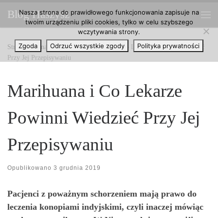
Nasza strona do prawidłowego funkcjonowania zapisuje na
Blog Haszysz
Przejdź do treści
twoim urządzeniu pliki cookies, tylko w celu szybszego
Me
wczytywania strony.
Zgoda
Odrzuć wszystkie zgody
Polityka prywatności
Strona główna
»
Artykuły
»
Marihuana i Co Lekarze Powinni Wiedzieć
Przy Jej Przepisywaniu
Marihuana i Co Lekarze
Powinni Wiedzieć Przy Jej
Przepisywaniu
Opublikowano
3 grudnia 2019
Pacjenci z poważnym schorzeniem mają prawo do
leczenia konopiami indyjskimi, czyli inaczej mówiąc