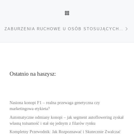
POWRÓT DO LISTY POS
Na
ZABURZENIA RUCHOWE U OSÓB STOSUJĄCYCH ŚRODKI POBUDZAJĄCE
Ostatnio na haszysz:
Nasiona konopi F1 – realna przewaga genetyczna czy
marketingowa etykieta?
Automatyczne odmiany konopi – jak segment autoflowering zyskał
własną tożsamość i stał się jednym z filarów rynku
Kompletny Przewodnik: Jak Rozpoznawać i Skutecznie Zwalczać