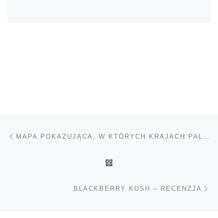
Nawigacja wpisu
Poprzedni wpis
MAPA POKAZUJĄCA, W KTÓRYCH KRAJACH PALI SIĘ NAJWIĘCEJ MARIHUANY
POWRÓT DO LISTY POS
Na
BLACKBERRY KUSH – RECENZJA