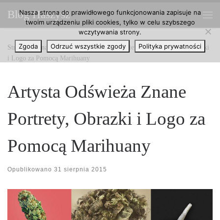
Nasza strona do prawidłowego funkcjonowania zapisuje na
Blog Haszysz
Przejdź do treści
twoim urządzeniu pliki cookies, tylko w celu szybszego
Me
wczytywania strony.
Zgoda
Odrzuć wszystkie zgody
Polityka prywatności
Strona główna
»
Marihuana
»
Artysta Odświeża Znane Portrety, Obrazki
i Logo za Pomocą Marihuany
Artysta Odświeża Znane
Portrety, Obrazki i Logo za
Pomocą Marihuany
Opublikowano
31 sierpnia 2015