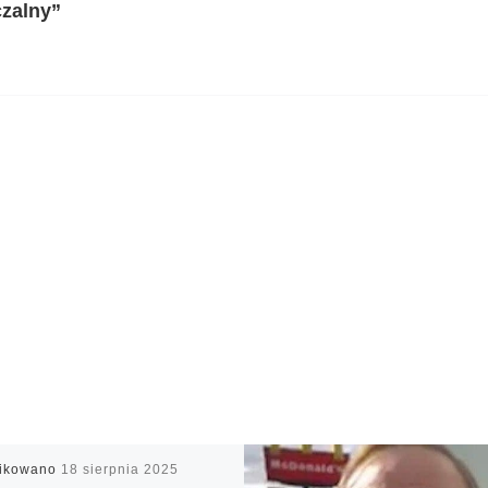
czalny”
likowano
18 sierpnia 2025