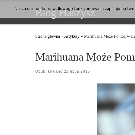
Przejdź do treści
Nasza strona do prawidłowego funkcjonowania zapisuje na twoim
Blog Haszysz
Strona główna
»
Artykuły
»
Marihuana Może Pomóc w Le
Marihuana Może Pomó
Opublikowano
22 lipca 2015