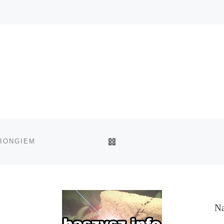
POWRÓT DO LISTY POS
 BONGIEM
Na