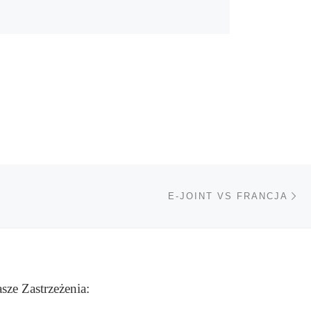
Na
TÓW
E-JOINT VS FRANCJA
sze Zastrzeżenia: