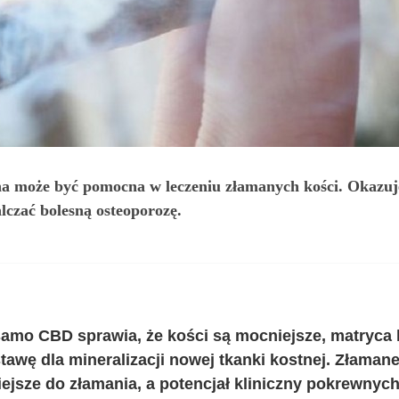
 może być pomocna w leczeniu złamanych kości. Okazuje s
czać bolesną osteoporozę.
 samo CBD sprawia, że kości są mocniejsze, matryca 
tawę dla mineralizacji nowej tkanki kostnej. Złama
niejsze do złamania, a potencjał kliniczny pokrewny