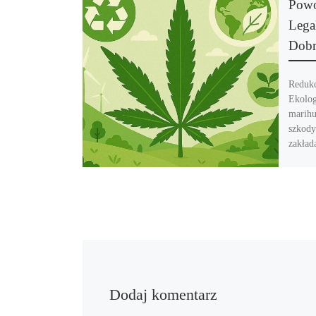
Powo
Lega
Dobr
Redukc
Ekolog
marihu
szkody
zakład
Dodaj komentarz