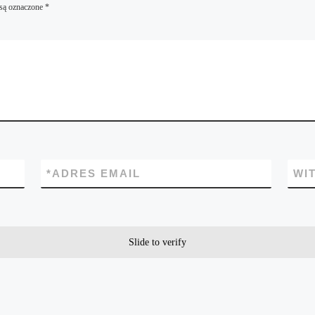
są oznaczone
*
*
ADRES EMAIL
WI
Slide to verify