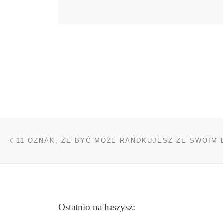
Nawigacja wpisu
Poprzedni wpis
11 OZNAK, ŻE BYĆ MOŻE RANDKUJESZ ZE SWOIM
Ostatnio na haszysz: