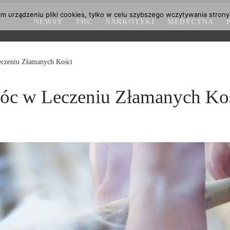
 urządzeniu pliki cookies, tylko w celu szybszego wczytywania strony
NEWSY
THC
NARKOTYKI
MEDYCYNA
czeniu Złamanych Kości
c w Leczeniu Złamanych Ko