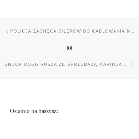
Nawigacja wpisu
Poprzedni wpis
POLICJA ZACHĘCA DILERÓW DO KABLOWANIA NA KONKURENCJĘ
POWRÓT DO LISTY POS
Na
SNOOP DOGG RUSZA ZE SPRZEDAŻĄ MARIHUANY WŁASNEJ MARKI
Ostatnio na haszysz: