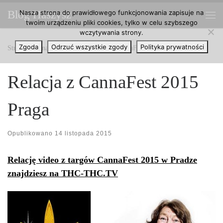
Nasza strona do prawidłowego funkcjonowania zapisuje na
Blog Haszysz
Przejdź do treści
twoim urządzeniu pliki cookies, tylko w celu szybszego
Me
wczytywania strony.
Zgoda
Odrzuć wszystkie zgody
Polityka prywatności
Strona główna
»
Artykuły
»
Relacja z CannaFest 2015 Praga
Relacja z CannaFest 2015
Praga
Opublikowano
14 listopada 2015
Relację video z targów CannaFest 2015 w Pradze
znajdziesz na THC-THC.TV