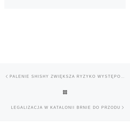
Nawigacja wpisu
Poprzedni wpis
PALENIE SHISHY ZWIĘKSZA RYZYKO WYSTĘPOWANIA NOWOTWORÓW
POWRÓT DO LISTY POS
Na
LEGALIZACJA W KATALONII BRNIE DO PRZODU