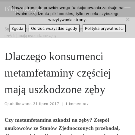
Nasza strona do prawidłowego funkcjonowania zapisuje na
Blog Haszysz
Przejdź do treści
twoim urządzeniu pliki cookies, tylko w celu szybszego
Me
wczytywania strony.
Zgoda
Odrzuć wszystkie zgody
Polityka prywatności
Strona główna
»
Artykuły
»
Dlaczego konsumenci metamfetaminy
częściej mają uszkodzone zęby
Dlaczego konsumenci
metamfetaminy częściej
mają uszkodzone zęby
Opublikowano
31 lipca 2017
|
1 komentarz
Czy metamfetamina szkodzi na zęby? Zespół
naukowców ze Stanów Zjednoczonych przebadał,