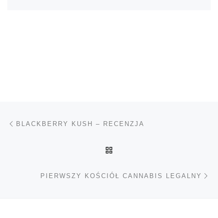
Nawigacja wpisu
Poprzedni wpis
BLACKBERRY KUSH – RECENZJA
POWRÓT DO LISTY POS
Na
PIERWSZY KOŚCIÓŁ CANNABIS LEGALNY