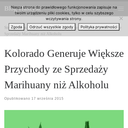
Nasza strona do prawidłowego funkcjonowania zapisuje na
Blog Haszysz
Przejdź do treści
twoim urządzeniu pliki cookies, tylko w celu szybszego
Me
wczytywania strony.
Zgoda
Odrzuć wszystkie zgody
Polityka prywatności
Strona główna
»
Marihuana
»
Kolorado Generuje Większe Przychody ze
Sprzedaży Marihuany niż Alkoholu
Kolorado Generuje Większe
Przychody ze Sprzedaży
Marihuany niż Alkoholu
Opublikowano
17 września 2015