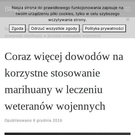
Nasza strona do prawidłowego funkcjonowania zapisuje na
Blog Haszysz
Przejdź do treści
twoim urządzeniu pliki cookies, tylko w celu szybszego
Me
wczytywania strony.
Zgoda
Odrzuć wszystkie zgody
Polityka prywatności
Strona główna
»
Artykuły
»
Coraz więcej dowodów na korzystne
stosowanie marihuany w leczeniu weteranów wojennych
Coraz więcej dowodów na
korzystne stosowanie
marihuany w leczeniu
weteranów wojennych
Opublikowano
6 grudnia 2016