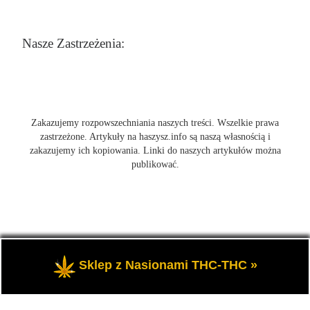
Nasze Zastrzeżenia:
Zakazujemy rozpowszechniania naszych treści. Wszelkie prawa
zastrzeżone. Artykuły na haszysz.info są naszą własnością i
zakazujemy ich kopiowania. Linki do naszych artykułów można
publikować.
© 2026
Blog Haszysz
– Wszelkie prawa zastrzeżone
- Blog
Sklep z Nasionami THC-THC »
Haszysz to newsy i informacje o marihuanie.