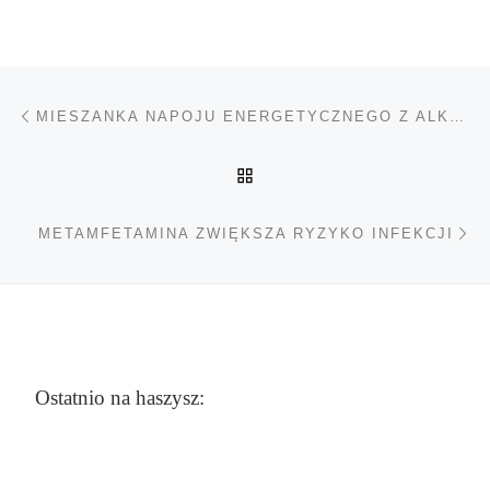
Nawigacja wpisu
Poprzedni wpis
MIESZANKA NAPOJU ENERGETYCZNEGO Z ALKOHOLEM MOŻE ZMIENIAĆ CHEMIĘ MÓZGU
POWRÓT DO LISTY POS
Na
METAMFETAMINA ZWIĘKSZA RYZYKO INFEKCJI
Ostatnio na haszysz: