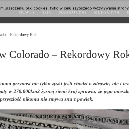
 urządzeniu pliki cookies, tylko w celu szybszego wczytywania strony
NEWSY
THC
NARKOTYKI
MEDYCYNA
rado – Rekordowy Rok
 w Colorado – Rekordowy Ro
ana przynosi nie tylko zyski jeśli chodzi o zdrowie, ale i t
aty w 270.000km2 żyznej ziemi kraj sprawia, że jego mieszk
na przyszłość nikomu nie zmywa snu z powiek.