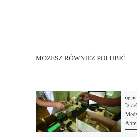
MOŻESZ RÓWNIEŻ POLUBIĆ
Opub
Izra
Medy
Apte