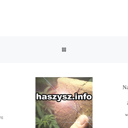
POWRÓT DO LISTY POS
Na
w
ng