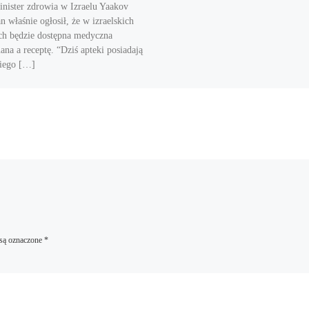
nister zdrowia w Izraelu Yaakov
n właśnie ogłosił, że w izraelskich
ch będzie dostępna medyczna
ana a receptę. “Dziś apteki posiadają
iego […]
są oznaczone
*