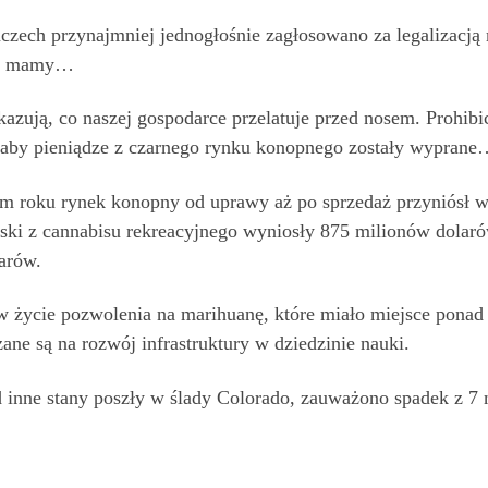
zech przynajmniej jednogłośnie zagłosowano za legalizacją 
nie mamy…
azują, co naszej gospodarce przelatuje przed nosem. Prohib
o, aby pieniądze z czarnego rynku konopnego zostały wypran
ym roku rynek konopny od uprawy aż po sprzedaż przyniós
ski z cannabisu rekreacyjnego wyniosły 875 milionów dolaró
arów.
 w życie pozwolenia na marihuanę, które miało miejsce ponad
ne są na rozwój infrastruktury w dziedzinie nauki.
 inne stany poszły w ślady Colorado, zauważono spadek z 7 n