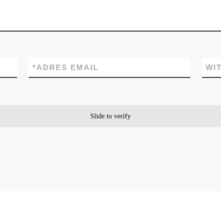
*
ADRES EMAIL
WI
Slide to verify