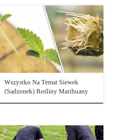
Większość hodowców marihuany mówiąc o stadium
siewki czy też sadzonki rośliny marihuany mają na
myśli fazę, w której kiełki rozwijają swoje pierwsze
„prawdziwe” liście. W porównaniu do listków
zarodkowych, które mają kształt owalny, drugi rząd
liści jest już podobny do liści marihuany, jakie znamy,
czyli o ząbkowanym brzegu, jednak rozwijają […]
Wszystko Na Temat Siewek
(Sadzonek) Rośliny Marihuany
Policja z Drezna wraz z przywitaniem Nowego Roku