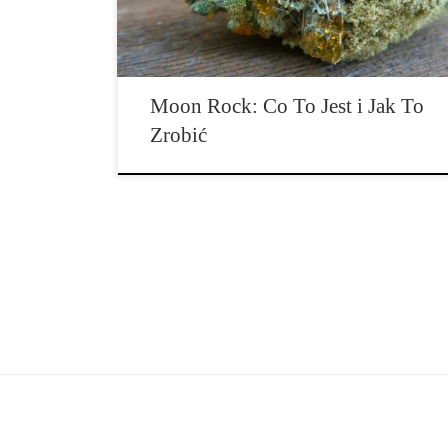
i w jaki sposób możesz zrobić swoje własne. Jeśli
szukasz najdroższego okrucha zioła, […]
Moon Rock: Co To Jest i Jak To
Zrobić