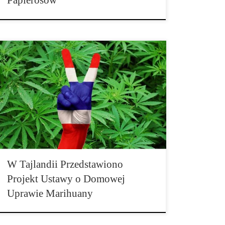
Papierosów
Sześć roślin w każdym gospodarstwie domowym do
celów medycznych. Tajlandia czyni obecnie duże
postępy jeśli chodzi o kwestię marihuany i jej
użytkowania medycznego. W grudniu 2018 roku
dopuszczono stosowanie rośliny konopi indyjskich do
celów leczniczych, a po dostarczeniu pierwszej partii
medycznej marihuany, wykorzystano dostępną
marihuanę, pochodzącą ze skonfiskowanych zapasów
do […]
W Tajlandii Przedstawiono
Projekt Ustawy o Domowej
Uprawie Marihuany