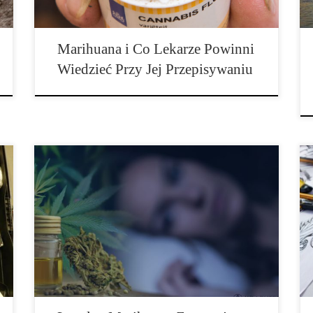
Marihuana i Co Lekarze Powinni
Wiedzieć Przy Jej Przepisywaniu
W miejscach, w których marihuana może być legalnie
zakupiona, ludzie często używają jej zamiast opioidów
i tabletek nasennych do zwalczania bólu i bezsenności.
Są to wyniki nowego badania przeprowadzonego w
Colorado, gdzie marihuana została całkowicie
dopuszczona do obrotu. „Nie są to jedyne powody
używania konopi indyjskich, ale są one ważne”, […]