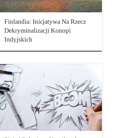
stwierdzono, że […]
Finlandia: Inicjatywa Na Rzecz
Dekryminalizacji Konopi
Indyjskich
W japońskich komiksach manga postacie lubią używać
alkoholu i papierosów. Wskazuje na to badanie
dotyczące analizy komiksów manga z gatunku shonen,
czyli dla chłopców. Dostarczają one milionowej
publiczności w akcji i przygód oraz wieczną walkę
pomiędzy dobrem i złem. Japońskie komiksy manga z
gatunku shonen cieszą się uznaniem dużej społeczności
[…]