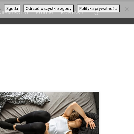
.
Zgoda
Odrzuć wszystkie zgody
Polityka prywatności
Search
KRYMINALNI
FORUM
KONTAKT
Nowe badanie opublikowane w Journal of Obstetrics
Gynecology Canada stwierdza, że jedna na osiem
australijskich kobiet z endometriozą używa konopi
indyjskich w celach rekreacyjnych, aby złagodzić ból i
inne objawy swojej choroby. W ramach badania
naukowcy z Instytutu Badań nad Zdrowiem NICM,