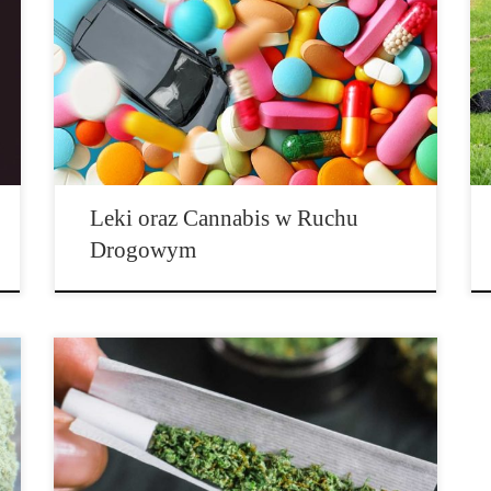
mogą w ruchu drogowym okazać się zbawieniem i za
razem przekleństwem. Z jednej strony to właśnie one
umożliwiają ludziom z niektórymi chorobami zdolność
do prowadzenia pojazdu, z drugiej strony mogą one
ewentualnie znacznie ograniczyć zdolność reakcji oraz
kierowania samochodem. Niemieckie Stowarzyszenie
Dozoru Technicznego […]
Leki oraz Cannabis w Ruchu
Drogowym
Badania międzynarodowej grupy badawczej, które
zostały opublikowane w Journal of Neuroscience i dba
teraz o rozgłos, bazuje na analizie skanów mózgu
młodych ludzi, którzy, jak sami przyznali, spożywali
już 1-2 razy cannabis. Grupa probantów wykazała