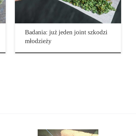
powiększenie szarej substancji w mózgu w porównaniu
do grupy kontrolnej. Czego jednak nie udało się […]
Badania: już jeden joint szkodzi
młodzieży