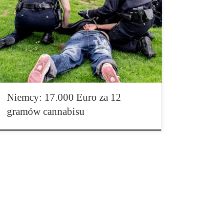
dała niezły popis. Ta sprawa kolejny raz pokazuje
bezsensowność prohibicji i nagonki za niewinnymi
konsumentami marihuany zamiast łapania
prawdziwych kryminalistów. Po przeprowadzeniu
„Operacji do walki z kryminalnością narkotykową na
ulicach” wspieraną przez saksońskie jednostki
specjalne policji w centrum miasta Drezna wynik
końcowy […]
Niemcy: 17.000 Euro za 12
gramów cannabisu