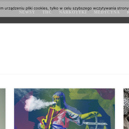
 urządzeniu pliki cookies, tylko w celu szybszego wczytywania strony
NEWSY
THC
NARKOTYKI
MEDYCYNA
Fakt, że legalny handel z marihuaną ma znacznie
większy sens niż sprzedaż podziemna, jest dobrze
znany rzecznikom legalizacji ze względu na wiele
wynikających z tego korzyści. W przeciwieństwie do
obecnego handlu na czarnym rynku, ochrona
nieletnich, ochrona konsumentów, dochody z