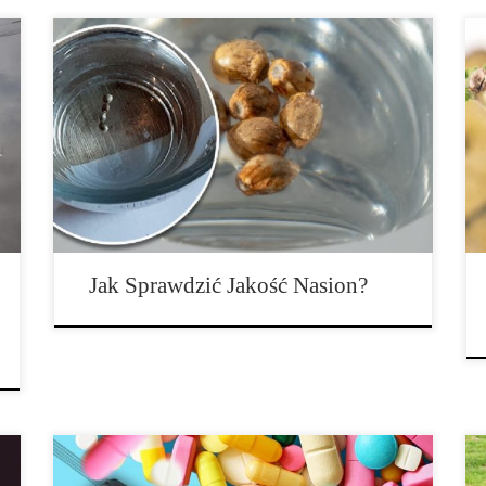
Istnieje wiele metod oraz czynników, na które
growerzy zwracają uwagę oraz które przeprowadzają,
gdy chcą uprawiać rośliny dające pierwszej klasowe
kwiaty i to w maksymalnej skali. Takim czynnikiem,
który należy sprawdzić jeszcze przed uprawą
marihuany jest sprawdzenie, z jakiej jakości nasionami
mamy do czynienia. Nie ma żadnej wątpliwości, że
jakość […]
Jak Sprawdzić Jakość Nasion?
Leki, takie jak na przykład medyczna marihuana,