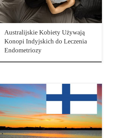
Western Sydney University i UNSW Sydney
przeprowadzili wywiady […]
Australijskie Kobiety Używają
Konopi Indyjskich do Leczenia
Endometriozy
Pod koniec października inicjatywa mająca na celu
dekryminalizację marihuany w Finlandii pokonała
istotną przeszkodę. Inicjatywa Kasvua-
Kannabiksesta2020 ogłosiła, że zebrała 50.000
podpisów wymaganych dla debaty parlamentarnej. W
ramach zbioru podpisów zaproponowano, aby
posiadanie do 25 gramów konopi i uprawa do czterech
roślin nie podlegały żadnej karze. W tekście petycji