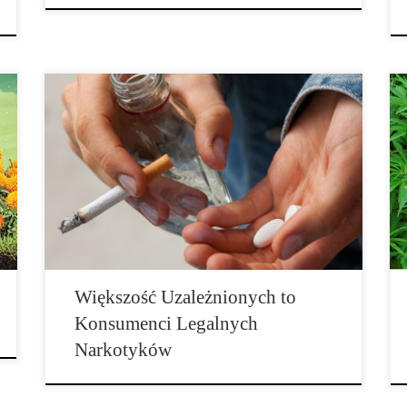
Mniej więcej co siódma osoba w Niemczech jest
uzależniona od co najmniej jednego narkotyku. W
większości przypadków jest to alkohol, tytoń lub
lekarstwa. „W krajach rozwiniętych niemalże co drugi
akt przemocy jest popełniany pod wpływem alkoholu”
– ostrzegają Andreas Heinz i Shuyan Liu z Kliniki
Psychiatrii i Psychoterapii Charité w […]
Większość Uzależnionych to
Konsumenci Legalnych
Narkotyków