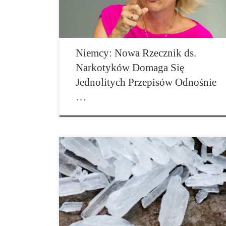
kwestii przełamać nowe horyzonty. Daniela Ludwig
[…]
Niemcy: Nowa Rzecznik ds.
Narkotyków Domaga Się
Jednolitych Przepisów Odnośnie
…
Niewielkie drgawki lub problemy związane z
umiejętnościami motorycznymi mogą mieć różne
przyczyny. Badanie wykazało, że użytkownicy ecstasy
i crystal meth są dotknięci stosunkowo często tymi
dolegliwościami. Od dłuższego czasu podejrzewa się,
że substancje pobudzające, takie jak speed lub crystal
meth, mogą wywołać chorobę Parkinsona. Typowe dla