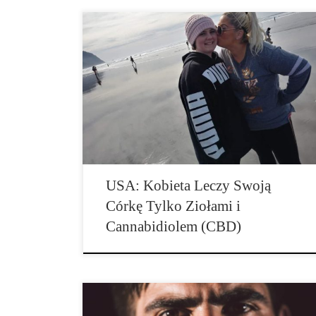
Kylee Dixon (13) z Oregon choruje na guza wątroby.
Lekarze uważają, że może ją uratować jedynie
operacja i chemoterapia. Jednak zarówno jej mama,
Christina Dixon (35), jak i ona sama zdecydowały się
przeciwko podjęciu takich kroków. Cała sprawa zaszła
tak daleko, że wmieszał się w nią Sąd, który wydał
nakaz […]
USA: Kobieta Leczy Swoją
Córkę Tylko Ziołami i
Cannabidiolem (CBD)