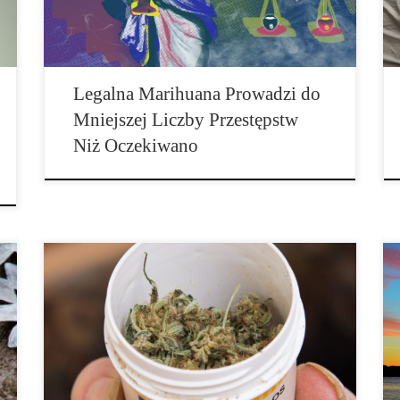
podatków i inne ulepszenia mogą być
zagwarantowane, jeżeli marihuana jest […]
Legalna Marihuana Prowadzi do
Mniejszej Liczby Przestępstw
Niż Oczekiwano
Pacjenci z poważnym schorzeniem mają prawo do
leczenia konopiami indyjskimi, czyli inaczej mówiąc
medyczną marihuaną. W Niemczech jest to możliwe
pod pewnymi warunkami od marca 2017 roku, u nas
od listopada 2017 roku. Od tego czasu każdy lekarz
rodzinny i specjalista może przepisać suszone kwiaty i
ekstrakty z konopi indyjskich […]