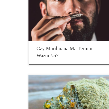
Czy wiedziałeś o tym, że jeśli będziesz źle
przechowywał swoje pąki, to stracą one termin
ważności, a nawet mogą spleśnieć? Nie brzmi to
fajnie, szczególnie jeśli tyle czasu, wysiłku, pieniędzy i
stresu kosztowało Cię to, aby najpierw tą marihuanę
wyhodować. A może kupiłeś ją od przypadkowego
handlarza i nie jesteś […]
Czy Marihuana Ma Termin
Ważności?
Moon Rock to najnowszy, cannabisowy trend.
Wyobraź sobie najsmaczniejszy i najmocniejszy kwiat
marihuany, jaki kiedykolwiek paliłeś. Moon Rock jest
właśnie takim czymś, ale o 10 razy silniejsze. Ten
artykuł ma na celu wyjaśnienie, czym jest Moon Rocks