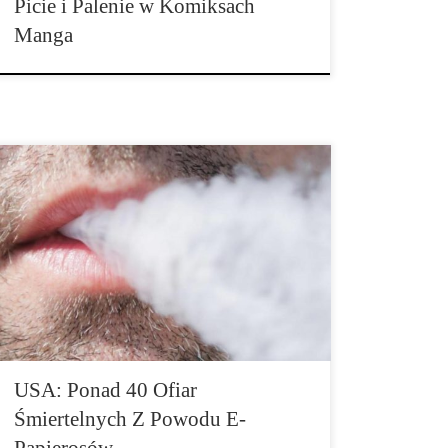
Picie i Palenie w Komiksach
Manga
New York/Berlin – Rosnąca liczba przypadków i wciąż
brak w pełni wyjaśnionych przyczyn: Jak podaje
Amerykański urząd ds. zdrowia publicznego liczba
zgonów po użyciu e-papierosów w USA wynosi
obecnie 42. Ofiary pochodziły z 24 stanów USA.
Liczba chorych wzrosła do 2172 potwierdzonych
przypadków. Tydzień temu CDC zgłosiło 39 zabitych i
[…]
USA: Ponad 40 Ofiar
Śmiertelnych Z Powodu E-