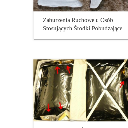
choroby Parkinsona są drgawki, […]
Zaburzenia Ruchowe u Osób
Stosujących Środki Pobudzające
Przemyt zakazanych substancji w podróżniczym
autokarze jest w istnym rozkwicie, tym bardziej, że na
rynku w ostatnim czasie pojawiło się naprawdę
mnóstwo firm przewozowych, działających już w całej
Europie. Nie ma tygodnia, aby w jakichś lokalnych
gazetach nie pojawiła się nowa nowinka. Tym razem
celnicy w Stuttgarcie podczas kontroli znaleźli […]