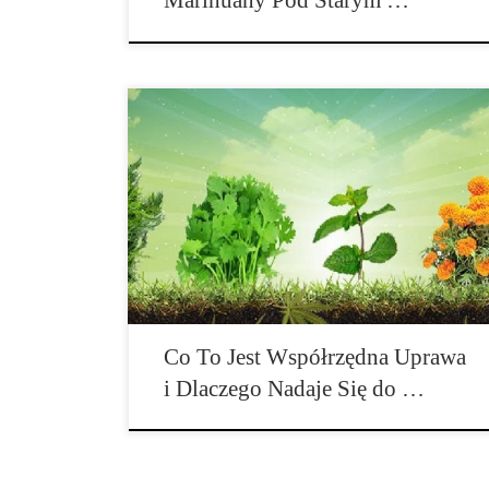
Marihuany Pod Starym …
Ze względu na to, że coraz większa ilość ludzi
decyduje się na uprawę marihuany, robi się wszystko,
aby znaleźć sposób na maksymalizację plonów i
poprawę zdrowia roślin. Jeśli uprawiasz konopie na
świeżym powietrzu, dobrą i tanią metodą jest tak
zwana uprawa współrzędna. Wraz z pojawieniem się
syntetycznych składników odżywczych i […]
Co To Jest Współrzędna Uprawa
i Dlaczego Nadaje Się do …