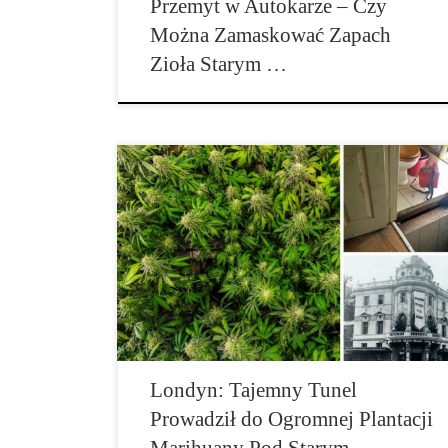
Przemyt w Autokarze – Czy
Można Zamaskować Zapach
Zioła Starym …
Niezwykłe znalezisko w Londynie: całkiem przez
przypadek policja odkryła wartą miliony funtów
plantację cannabisu i to pod starym teatrem Broadway.
Początek sprawy był jak zwykle całkowicie mało
spektakularny i niewinny. Zaniepokojeni sąsiedzi
zgłosili policji próbę włamania do domu w Deptford,
w południowo-wschodniej części stolicy Wielkiej
Brytanii. Na miejscu funkcjonariusze nie […]
Londyn: Tajemny Tunel
Prowadził do Ogromnej Plantacji