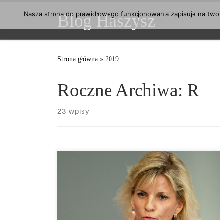
Przejdź do treści
Nasza strona do prawidłowego funkcjonowania zapisuje na twoim
Blog Haszysz
Strona główna
»
2019
Roczne Archiwa:
R
23 wpisy
Nowa rzecznik ds. narkotyków w Niemczech Daniela
Ludwig z partii CSU zaciera nowe szlaki na swojej
nowej posadzie. Posłanka Partii CSU chce wyciągnąć
narkomanów z oślego kąta. Czy więc jointy w
Niemczech będą już tylko traktowane jako
wykroczenie? Rzeczniczka ds. narkotyków chce w tej