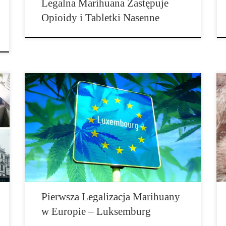
Legalna Marihuana Zastępuje
Opioidy i Tabletki Nasenne
Uprawa i spożywanie marihuany w Luksemburgu ma
być w przyszłości dozwolona. Czy to dobry przykład
dla Niemiec oraz reszty Europy? Dla luksemburskich
handlarzy narkotyków nadchodzą trudne czasy. Nadal
sprzedają oni marihuanę na dworcu kolejowym w
samym środku miasta, jednak już niedługo nadejdzie
temu kres. Zaledwie dwa kilometry na północ, na […]
Pierwsza Legalizacja Marihuany
w Europie – Luksemburg